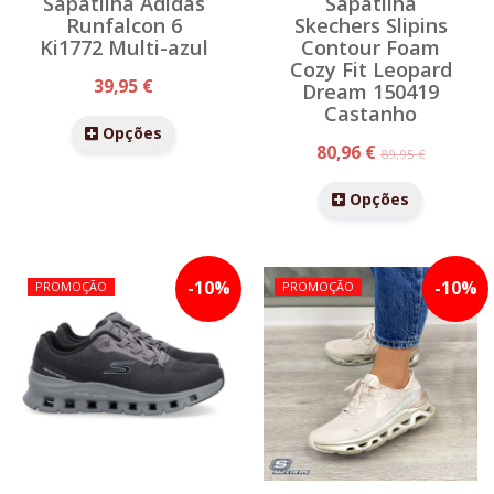
Sapatilha Adidas
Sapatilha
Runfalcon 6
Skechers Slipins
Ki1772 Multi-azul
Contour Foam
Cozy Fit Leopard
39,95 €
Dream 150419
Castanho
Opções
80,96 €
89,95 €
Opções
-
10
%
-
10
%
PROMOÇÃO
PROMOÇÃO