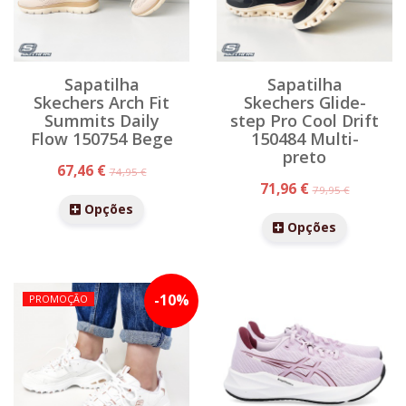
Sapatilha
Sapatilha
Skechers Arch Fit
Skechers Glide-
Summits Daily
step Pro Cool Drift
Flow 150754 Bege
150484 Multi-
preto
67,46 €
74,95 €
71,96 €
79,95 €
Opções
Opções
-
10
%
PROMOÇÃO