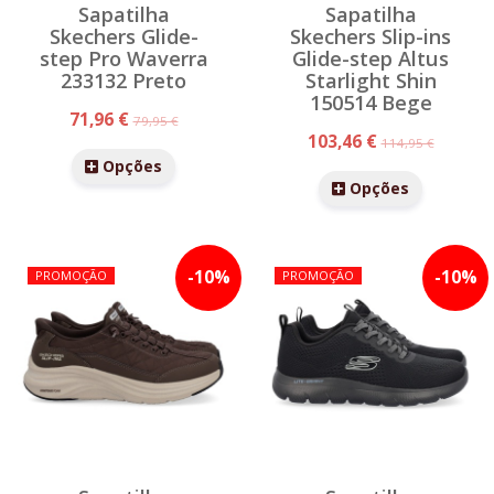
Sapatilha
Sapatilha
Skechers Glide-
Skechers Slip-ins
step Pro Waverra
Glide-step Altus
233132 Preto
Starlight Shin
150514 Bege
71,96 €
79,95 €
103,46 €
114,95 €
Opções
Opções
-
10
%
-
10
%
PROMOÇÃO
PROMOÇÃO