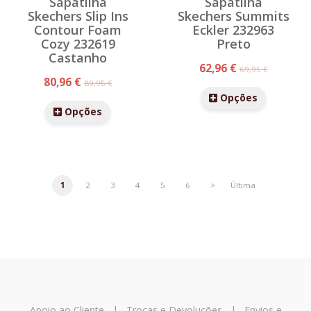
Sapatilha
Sapatilha
Skechers Slip Ins
Skechers Summits
Contour Foam
Eckler 232963
Cozy 232619
Preto
Castanho
62,96 €
69,95 €
80,96 €
89,95 €
Opções
Opções
1
2
3
4
5
6
>
Última
Apoio ao Cliente
|
Trocas e Devoluções
|
Envios e