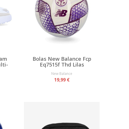
lam
Bolas New Balance Fcp
ti-
Eq7515f Thd Lilas
New Balance
19,99 €