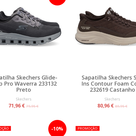
atilha Skechers Glide-
Sapatilha Skechers S
p Pro Waverra 233132
Ins Contour Foam C
Preto
232619 Castanho
Skechers
Skechers
71,96 €
80,96 €
79,95 €
89,95 €
-
10
%
OÇÃO
PROMOÇÃO