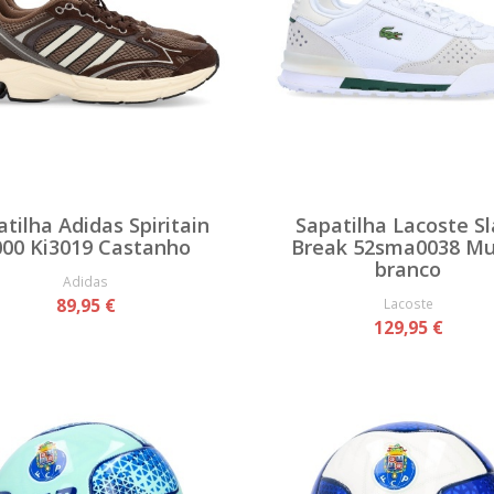
tilha Adidas Spiritain
Sapatilha Lacoste S
000 Ki3019 Castanho
Break 52sma0038 Mul
branco
Adidas
89,95 €
Lacoste
129,95 €