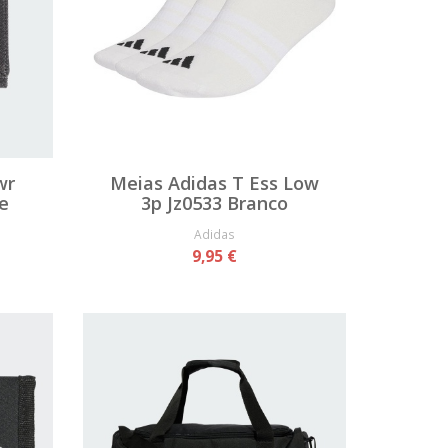
wr
Meias Adidas T Ess Low
e
3p Jz0533 Branco
Adidas
9,95 €