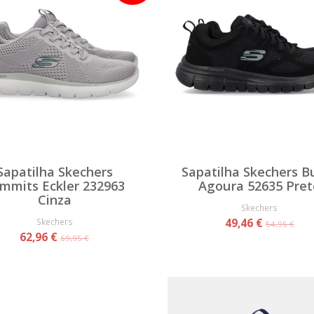
Sapatilha Skechers
Sapatilha Skechers B
mmits Eckler 232963
Agoura 52635 Pret
Cinza
Skechers
Skechers
49,46 €
54,95 €
62,96 €
69,95 €