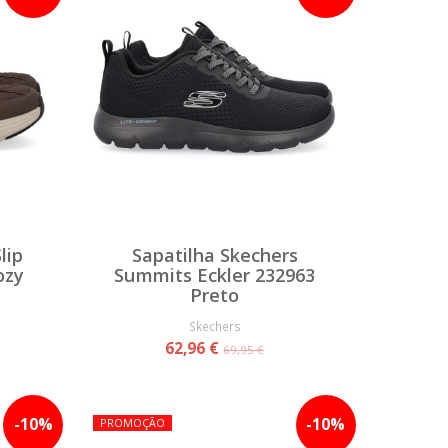
lip
Sapatilha Skechers
ozy
Summits Eckler 232963
Preto
Skechers
62,96 €
69,95 €
-
10
%
-
10
%
PROMOÇÃO