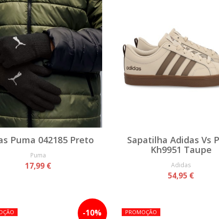
as Puma 042185 Preto
Sapatilha Adidas Vs 
Kh9951 Taupe
Puma
17,99 €
Adidas
54,95 €
-
10
%
OÇÃO
PROMOÇÃO