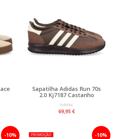
Pace
Sapatilha Adidas Run 70s
2.0 Kj7187 Castanho
Adidas
69,95 €
-
10
%
-
10
%
PROMOÇÃO