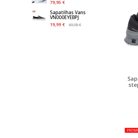
79,95 €
Sapatilhas Vans
VN000EYEBPJ
19,99 €
69,95 €
Sap
ste
PROM