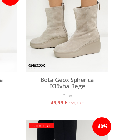
a
Bota Geox Spherica
D36vha Bege
Geox
49,99 €
159,90 €
-
40
%
PROMOÇÃO