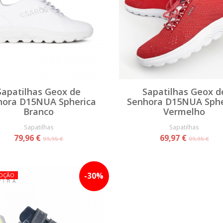
Sapatilhas Geox de
Sapatilhas Geox d
hora D15NUA Spherica
Senhora D15NUA Sphe
Branco
Vermelho
Sapatilhas
Sapatilhas
79,96 €
69,97 €
99,95 €
99,95 €
-
30
%
OÇÃO