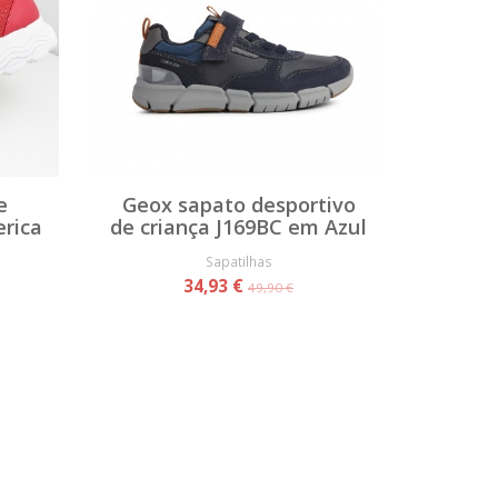
e
Geox sapato desportivo
rica
de criança J169BC em Azul
Sapatilhas
34,93 €
49,90 €