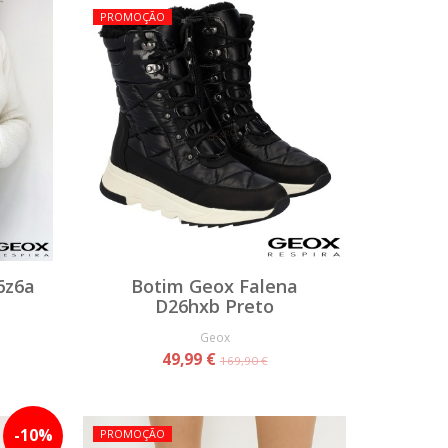
PROMOÇÃO
6z6a
Botim Geox Falena
D26hxb Preto
Geox
49,99 €
169,90 €
-
10
%
PROMOÇÃO