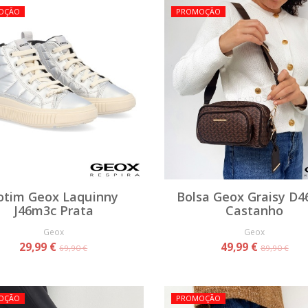
OÇÃO
PROMOÇÃO
otim Geox Laquinny
Bolsa Geox Graisy D4
J46m3c Prata
Castanho
Geox
Geox
29,99 €
49,99 €
69,90 €
89,90 €
OÇÃO
PROMOÇÃO