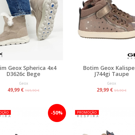
im Geox Spherica 4x4
Botim Geox Kalispe
D3626c Bege
J744gi Taupe
Geox
Geox
49,99 €
29,99 €
169,90 €
59,90 €
-
50
%
OÇÃO
PROMOÇÃO