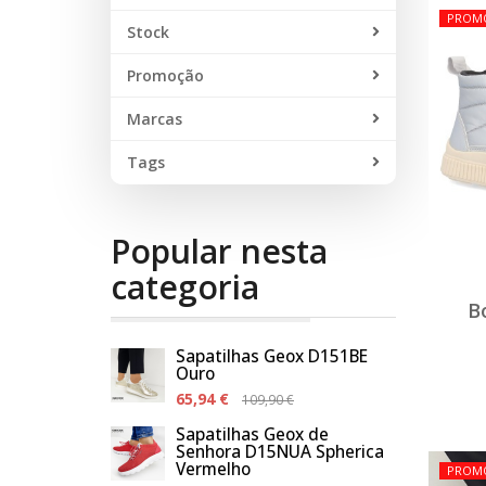
PROM
Stock
Promoção
Marcas
Tags
Popular nesta
categoria
B
Sapatilhas Geox D151BE
Ouro
65,94 €
109,90 €
Sapatilhas Geox de
Senhora D15NUA Spherica
Vermelho
PROM