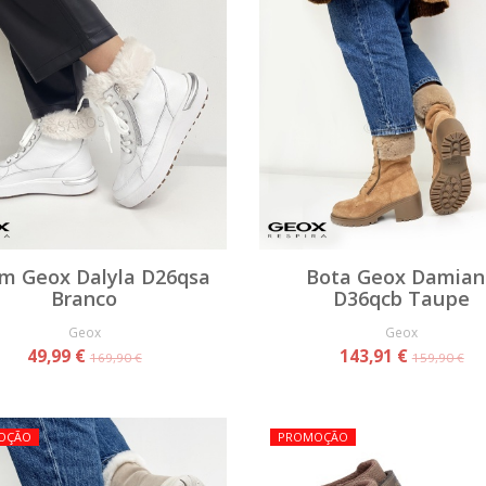
im Geox Dalyla D26qsa
Bota Geox Damian
Branco
D36qcb Taupe
Geox
Geox
49,99 €
143,91 €
169,90 €
159,90 €
OÇÃO
PROMOÇÃO