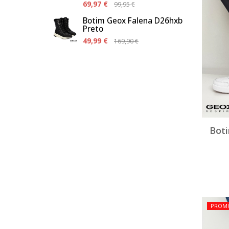
69,97 €
99,95 €
Botim Geox Falena D26hxb
Preto
49,99 €
169,90 €
Bot
PROM