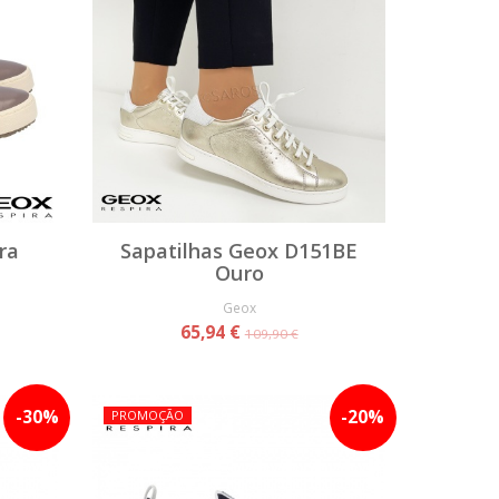
ra
Sapatilhas Geox D151BE
Ouro
Geox
65,94 €
109,90 €
-
30
%
-
20
%
PROMOÇÃO