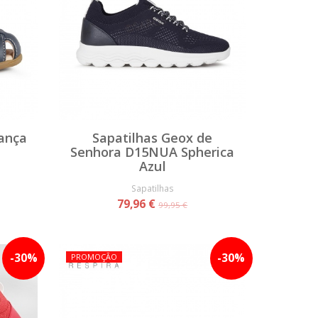
iança
Sapatilhas Geox de
Senhora D15NUA Spherica
Azul
Sapatilhas
79,96 €
99,95 €
-
30
%
-
30
%
PROMOÇÃO