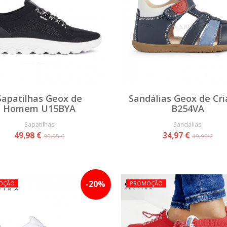
Sapatilhas Geox de
Sandálias Geox de Cr
Homem U15BYA
B254VA
Sapatilhas
Sandálias
49,98 €
34,97 €
99,95 €
49,95 €
-
20
%
OÇÃO
PROMOÇÃO