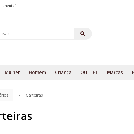
ontinental)
Mulher
Homem
Criança
OUTLET
Marcas
órios
Carteiras
rteiras