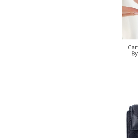
Car
By