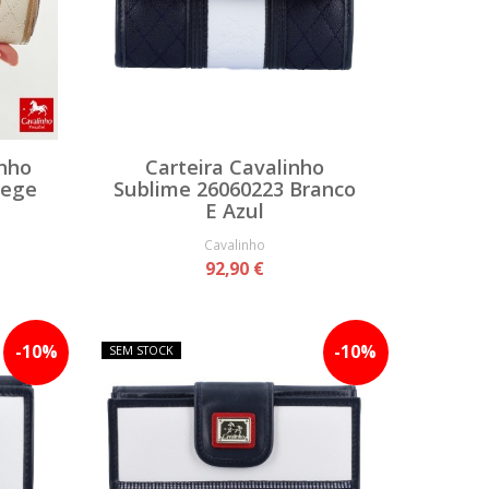
inho
Carteira Cavalinho
Bege
Sublime 26060223 Branco
E Azul
Cavalinho
92,90 €
-
10
%
-
10
%
SEM STOCK