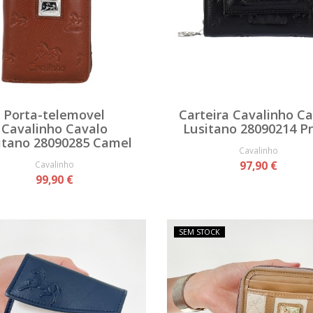
Porta-telemovel
Carteira Cavalinho C
Cavalinho Cavalo
Lusitano 28090214 P
itano 28090285 Camel
Cavalinho
Cavalinho
97,90 €
99,90 €
SEM STOCK