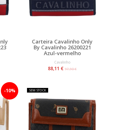
nly
Carteira Cavalinho Only
223
By Cavalinho 26200221
Azul-vermelho
Cavalinho
88,11 €
97,90 €
-
10
%
SEM STOCK