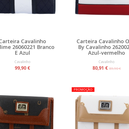
Carteira Cavalinho
Carteira Cavalinho O
lime 26060221 Branco
By Cavalinho 26200
E Azul
Azul-vermelho
Cavalinho
Cavalinho
99,90 €
80,91 €
89,90 €
PROMOÇÃO