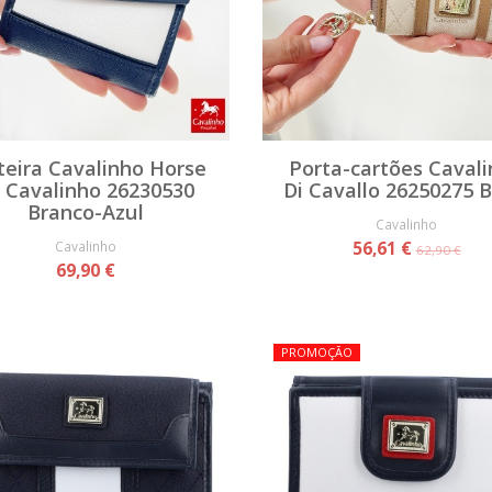
teira Cavalinho Horse
Porta-cartões Caval
 Cavalinho 26230530
Di Cavallo 26250275 
Branco-Azul
Cavalinho
Cavalinho
56,61 €
62,90 €
69,90 €
PROMOÇÃO