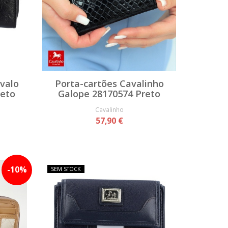
avalo
Porta-cartões Cavalinho
reto
Galope 28170574 Preto
Cavalinho
57,90 €
-
10
%
SEM STOCK