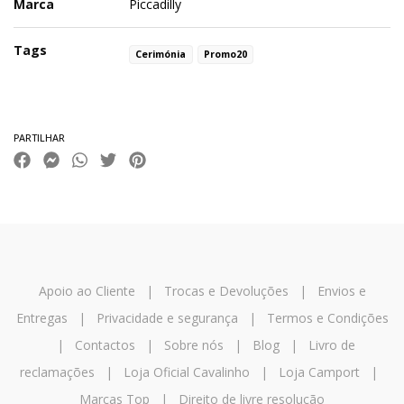
Marca
Piccadilly
Tags
Cerimónia
Promo20
Características
PARTILHAR
Apoio ao Cliente
|
Trocas e Devoluções
|
Envios e
Entregas
|
Privacidade e segurança
|
Termos e Condições
|
Contactos
|
Sobre nós
|
Blog
|
Livro de
reclamações
|
Loja Oficial Cavalinho
|
Loja Camport
|
Marcas Top
|
Direito de livre resolução