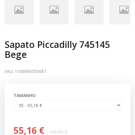
Sapato Piccadilly 745145
Bege
SKU:
1100000355687
TAMANHO
55,16 €
68,95 €