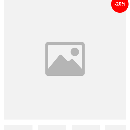
-
20
%