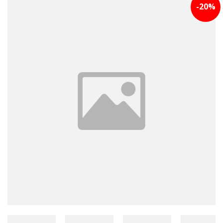
-
20
%