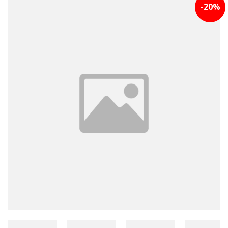
-
20
%